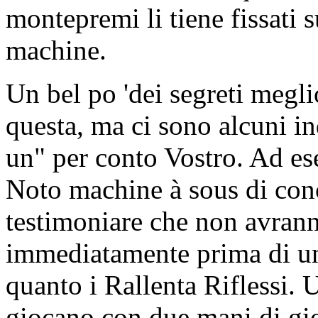
montepremi li tiene fissati 
machine.
Un bel po 'dei segreti megl
questa, ma ci sono alcuni i
un" per conto Vostro. Ad es
Noto machine à sous di conc
testimoniare che non avr
immediatamente prima di un
quanto i Rallenta Riflessi. 
giocano con due mani di gio