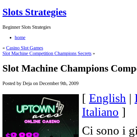
Slots Strategies
Beginner Slots Strategies
home
«
Casino Slot Games
Slot Machine Competition Champions Secrets
»
Slot Machine Champions Compét
Posted by Deja on December 9th, 2009
[
English
|
Italiano
]
Ci sono i g