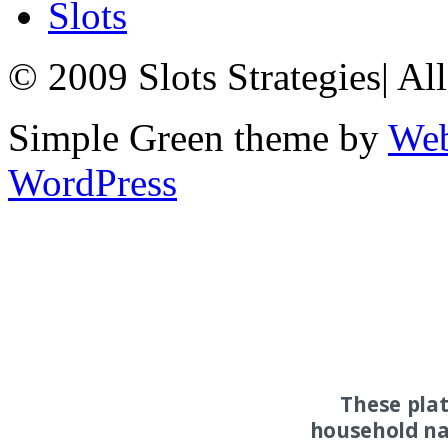
Slots
© 2009 Slots Strategies
|
All
Simple Green theme by
Web
WordPress
These pla
household na