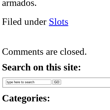
armados.
Filed under
Slots
Comments are closed.
Search on this site:
Categories: