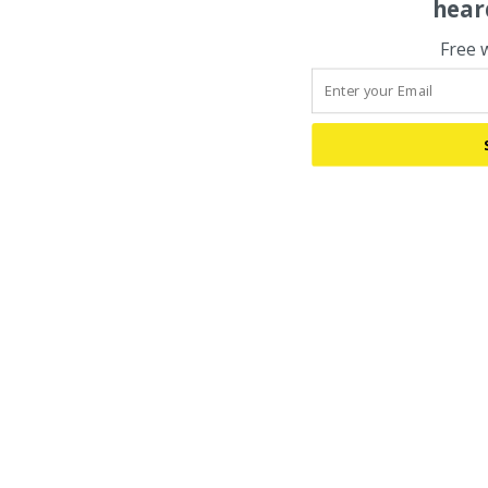
hear
Free 