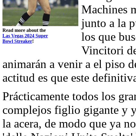
Machines m
junto a la 
Read more about the
los que bus
Las Vegas 2024 Super
Bowl Streaker
!
Vincitori d
animarán a venir a el piso de
actitud es que este definitiv
Prácticamente todos los gra
complejos figlio gigante y y
la acera, de modo que ya no