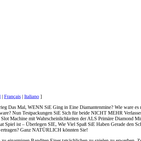
l
|
Français
|
Italiano
]
Krieg Das Mal, WENN SiE Ging in Eine Diamantenmine? Wie ware es mit
nware? Nun Testpackungen SiE Sich für beide NICHT MEHR Verlasse
el Slot Machine mit Wahrscheinlichkeiten der ALS Primäre Diamond M
mat Spiel ist – Überlegen SIE, Wie Viel Spaß SiE Haben Gerade den 
S ertragen? Ganz NATÜRLICH könnten Sie!
 zu einarmigen Banditen Einer tatsächlichen zu spielen zu erwerben.