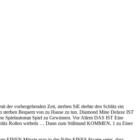
 der vorhergehenden Zeit, sterben SiE drehte den Schlitz ein
n sterben Bequem von zu Hause zu tun. Diamond Mine Deluxe IST
ine Spielautomat Spiel zu Gewinnen. Vor Allem DAS IST Eine
Schlitz Rollen wirbeln … Dann zum Stillstand KOMMEN, 1 zu Einer
 Zum EINEN Müsste man in der Nähe EINES Staates seins, dass.