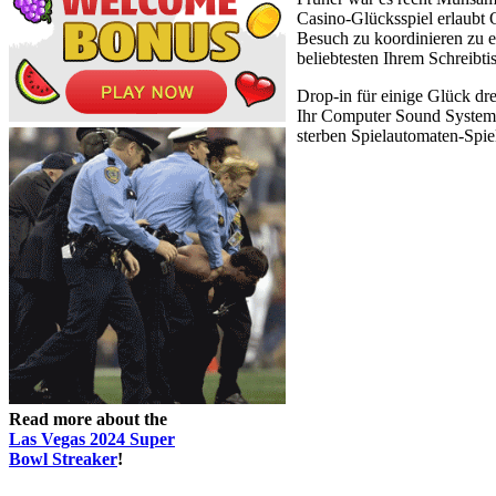
Casino-Glücksspiel erlaubt 
Besuch zu koordinieren zu 
beliebtesten Ihrem Schreibt
Drop-in für einige Glück d
Ihr Computer Sound System
sterben Spielautomaten-Sp
Read more about the
Las Vegas 2024 Super
Bowl Streaker
!