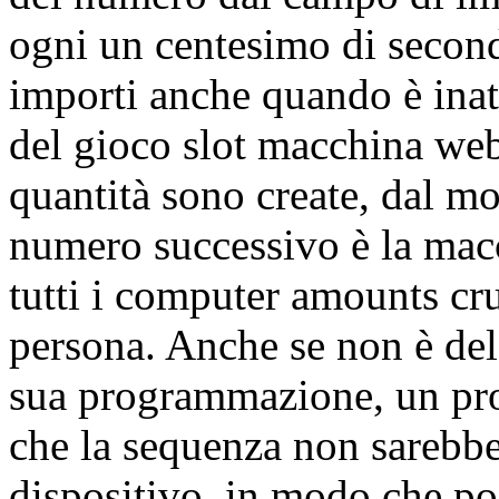
ogni un centesimo di second
importi anche quando è ina
del gioco slot macchina web
quantità sono create, dal m
numero successivo è la mac
tutti i computer amounts cr
persona. Anche se non è del t
sua programmazione, un pr
che la sequenza non sarebbe 
dispositivo, in modo che po