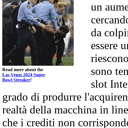
un aume
cercando
da colpi
essere u
riescon
sono ten
Read more about the
Las Vegas 2024 Super
Bowl Streaker
!
slot Int
grado di produrre l'acquire
realtà della macchina in line
che i crediti non corrispon