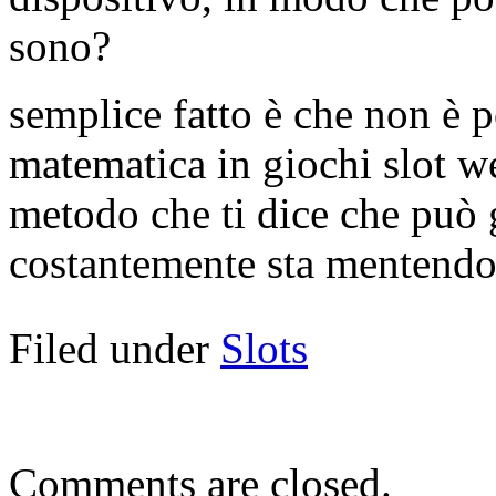
sono?
semplice fatto è che non è p
matematica in giochi slot 
metodo che ti dice che può 
costantemente sta mentendo
Filed under
Slots
Comments are closed.