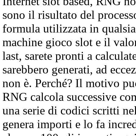
Internet slot based, RNG no
sono il risultato del proces
formula utilizzata in qualsi
machine gioco slot e il val
last, sarete pronti a calcul
sarebbero generati, ad ecce
non è. Perché? Il motivo può
RNG calcola successive com
una serie di codici scritti n
genera importi e lo fa incred