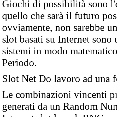
Giochi di possibilità sono l'
quello che sarà il futuro pos
ovviamente, non sarebbe un 
slot basati su Internet sono 
sistemi in modo matematico 
Periodo.
Slot Net Do lavoro ad una 
Le combinazioni vincenti pr
generati da un Random Num