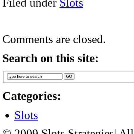
Filed under
Slots
Comments are closed.
Search on this site:
Categories:
Slots
© 2009 Slots Strategies
|
All