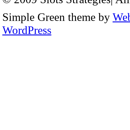
Simple Green theme by
Web
WordPress