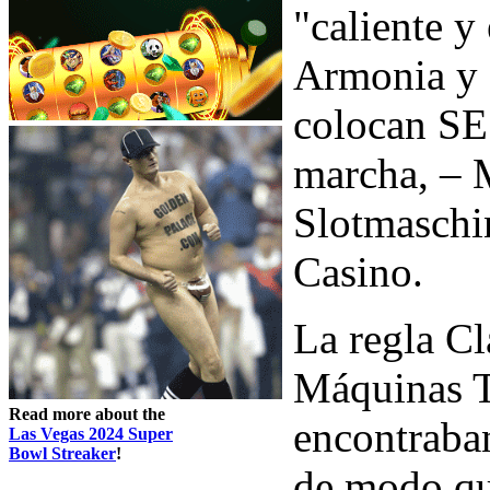
"caliente y
Armonia y d
colocan SE
marcha, – M
Slotmaschi
Casino.
La regla Cl
Máquinas T
Read more about the
encontraban
Las Vegas 2024 Super
Bowl Streaker
!
de modo qu