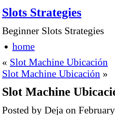
Slots Strategies
Beginner Slots Strategies
home
«
Slot Machine Ubicación
Slot Machine Ubicación
»
Slot Machine Ubicaci
Posted by Deja on February