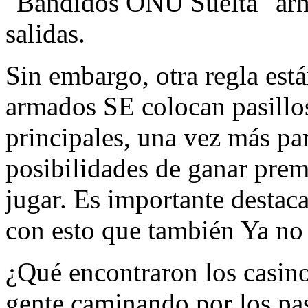
"Bandidos ONU Suelta" arma
salidas.
Sin embargo, otra regla est
armados SE colocan pasillos
principales, una vez más pa
posibilidades de ganar prem
jugar. Es importante destac
con esto que también Ya no 
¿Qué encontraron los casino
gente caminando por los pa