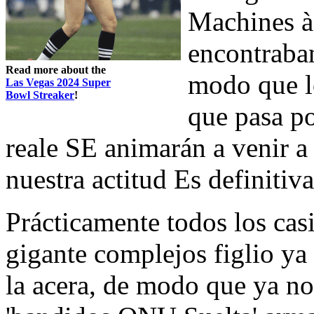
Machines à
encontraban
Read more about the
modo que l
Las Vegas 2024 Super
Bowl Streaker
!
que pasa po
reale SE animarán a venir a e
nuestra actitud Es definitiv
Prácticamente todos los cas
gigante complejos figlio ya 
la acera, de modo que ya no