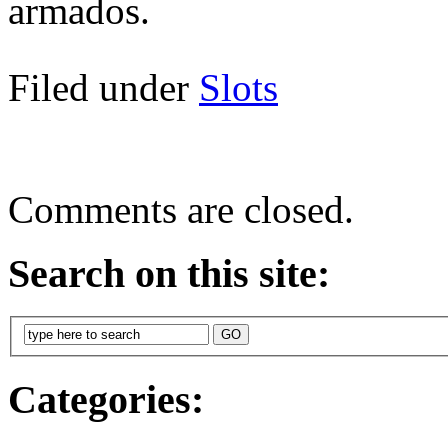
armados.
Filed under
Slots
Comments are closed.
Search on this site:
Categories: