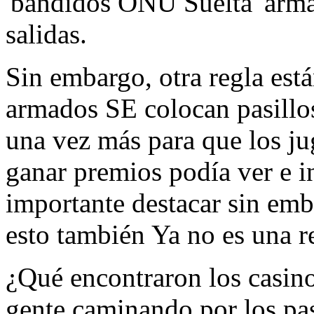
'bandidos ONU Suelta' armad
salidas.
Sin embargo, otra regla est
armados SE colocan pasillos 
una vez más para que los ju
ganar premios podía ver e in
importante destacar sin em
esto también Ya no es una r
¿Qué encontraron los casino
gente caminando por los pa